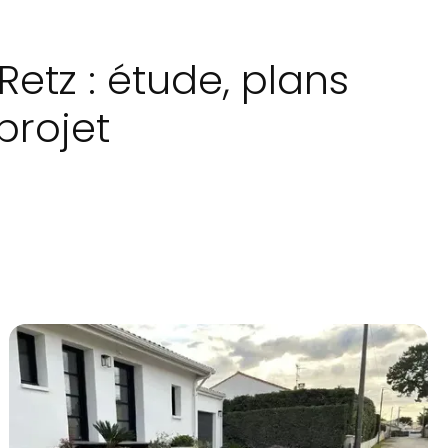
etz : étude, plans
projet