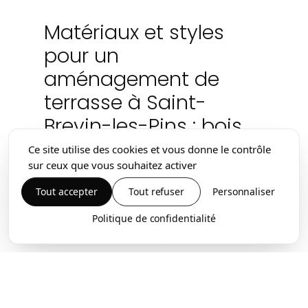
Matériaux et styles
pour un
aménagement de
terrasse à Saint-
Brevin-les-Pins : bois,
grès cérame et design
Ce site utilise des cookies et vous donne le contrôle
sur ceux que vous souhaitez activer
Tout accepter
Tout refuser
Personnaliser
Pour votre aménagement de terrasse à
Politique de confidentialité
Saint-Brevin-les-Pins, Sweet Garden
vous guide vers des finitions adaptées à
votre style et à l’usage quotidien. Le bois
apporte une ambiance chaleureuse,