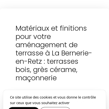
Matériaux et finitions
pour votre
aménagement de
terrasse à La Bernerie-
en-Retz : terrasses
bois, grès cérame,
maçonnerie
Ce site utilise des cookies et vous donne le contrôle
Pour votre aménagement de terrasse à
sur ceux que vous souhaitez activer
La Bernerie-en-Retz, Sweet Garden