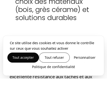
choix des matériaux
(bois, grès cérame) et
solutions durables
Nous sélectionnons des matériaux
Ce site utilise des cookies et vous donne le contrôle
fiables selon l’exposition, l’entretien
sur ceux que vous souhaitez activer
souhaité et le style de votre jardin. Le
Tout accepter
Tout refuser
Personnaliser
bois apporte chaleur et confort pieds
Politique de confidentialité
nus, tandis que le grès cérame offre une
excellente résistance aux taches et aux
variations climatiques. Pour chaque
aménagement de terrasse à Pornichet,
notre entreprise privilégie des solutions
durables, avec des supports adaptés, une