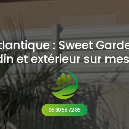
tlantique : Sweet Gard
din et extérieur sur me
06 30 56 72 85