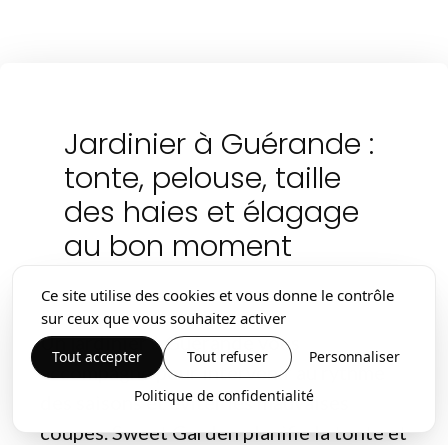
Jardinier à Guérande :
tonte, pelouse, taille
des haies et élagage
au bon moment
Ce site utilise des cookies et vous donne le contrôle
sur ceux que vous souhaitez activer
Un jardinier à Guérande vous
Tout accepter
Tout refuser
Personnaliser
accompagne pour intervenir au rythme
Politique de confidentialité
des saisons et éviter les mauvaises
coupes. Sweet Garden planifie la tonte et