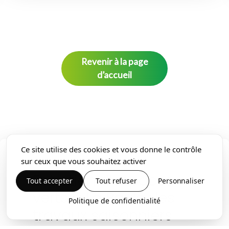
Revenir à la page
d’accueil
Ce site utilise des cookies et vous donne le contrôle
sur ceux que vous souhaitez activer
Entretien d’espaces
Tout accepter
Tout refuser
Personnaliser
verts à La Baule : les
Politique de confidentialité
travaux saisonniers