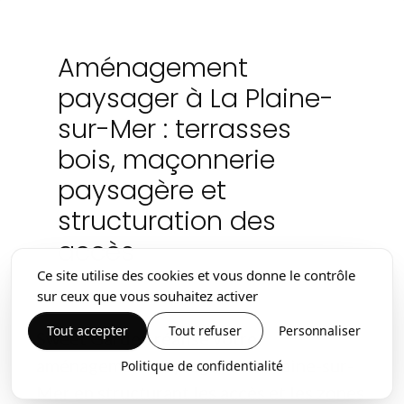
Aménagement
paysager à La Plaine-
sur-Mer : terrasses
bois, maçonnerie
paysagère et
structuration des
accès
Ce site utilise des cookies et vous donne le contrôle
sur ceux que vous souhaitez activer
Tout accepter
Tout refuser
Personnaliser
Sweet Garden réalise votre
aménagement paysager à La Plaine-sur-
Politique de confidentialité
Mer en structurant les accès et les zones