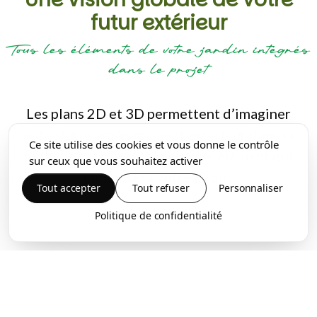
futur extérieur
Tous les éléments de votre jardin intégrés
dans le projet
Les plans 2D et 3D permettent d’imaginer
votre futur aménagement extérieur dans sa
Ce site utilise des cookies et vous donne le contrôle
globalité et d’intégrer chaque élément qui
sur ceux que vous souhaitez activer
composera votre jardin.
Tout accepter
Tout refuser
Personnaliser
Politique de confidentialité