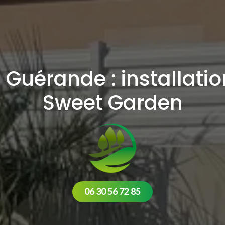
à Guérande : installati
Sweet Garden
06 30 56 72 85