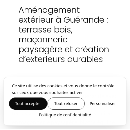
Aménagement
extérieur à Guérande :
terrasse bois,
maçonnerie
paysagère et création
d’exterieurs durables
Ce site utilise des cookies et vous donne le contrôle
Sweet Garden réalise chaque
sur ceux que vous souhaitez activer
aménagement extérieur à Guérande avec
Tout accepter
Tout refuser
Personnaliser
des solutions durables et soignées, de la
terrasse en bois aux murets et escaliers
Politique de confidentialité
en maçonnerie paysagère. Notre équipe